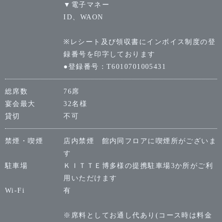
▼電子マネー
ID、WAON
※レシート及び領収書にインボイス制度の登
録番号を印字しております
●登録番号：T6010701005431
総席数
76席
宴会最大
32名様
貸切
不可
禁煙・喫煙
店内禁煙 館内同フロアに喫煙所がございま
す
駐車場
ＫＩＴＴＥ博多様の提携駐車場3か所がご利
用いただけます
Wi-Fi
有
※席料としてお通し代あり(コース時は料金