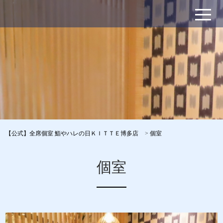
【公式】全席個室 鮨やハレの日ＫＩＴＴＥ博多店
>
個室
個室