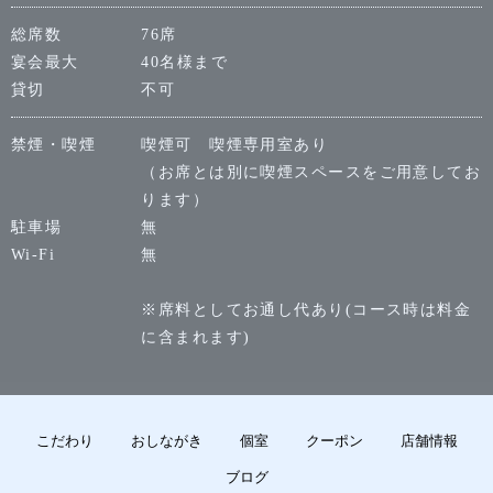
総席数
76席
宴会最大
40名様まで
貸切
不可
禁煙・喫煙
喫煙可 喫煙専用室あり
（お席とは別に喫煙スペースをご用意してお
ります）
駐車場
無
Wi-Fi
無
※席料としてお通し代あり(コース時は料金
に含まれます)
こだわり
おしながき
個室
クーポン
店舗情報
ブログ