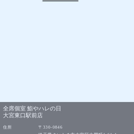
全席個室 鮨やハレの日
大宮東口駅前店
住所
〒330-0846