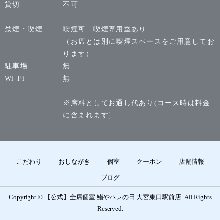
貸切
不可
禁煙・喫煙
喫煙可 喫煙専用室あり
（お席とは別に喫煙スペースをご用意してお
ります）
駐車場
無
Wi-Fi
無
※席料としてお通し代あり(コース時は料金
に含まれます)
こだわり
おしながき
個室
クーポン
店舗情報
ブログ
Copyright © 【公式】全席個室 鮨やハレの日 大宮東口駅前店. All Rights
Reserved.