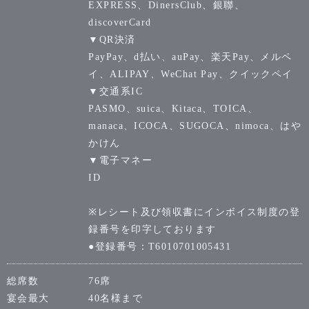
EXPRESS、DinersClub、銀聯、
discoverCard
▼QR決済
PayPay、d払い、auPay、楽天Pay、メルペ
イ、ALIPAY、WeChat Pay、クイックペイ
▼交通系IC
PASMO、suica、Kitaca、TOICA、
manaca、ICOCA、SUGOCA、nimoca、はや
かけん
▼電子マネー
ID
※レシート及び領収書にインボイス制度の登
録番号を印字しております
●登録番号：T6010701005431
総席数
76席
宴会最大
40名様まで