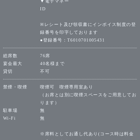
▼電子マネー
ID
※レシート及び領収書にインボイス制度の登
録番号を印字しております
●登録番号：T6010701005431
総席数
76席
宴会最大
40名様まで
貸切
不可
禁煙・喫煙
喫煙可 喫煙専用室あり
（お席とは別に喫煙スペースをご用意してお
ります）
駐車場
無
Wi-Fi
無
※席料としてお通し代あり(コース時は料金