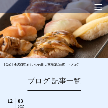
【公式】全席個室 鮨やハレの日 大宮東口駅前店
>
ブログ
ブログ 記事一覧
12
03
2025