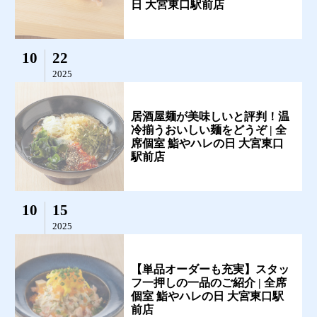
日 大宮東口駅前店
10
22
2025
居酒屋麺が美味しいと評判！温
冷揃うおいしい麺をどうぞ | 全
席個室 鮨やハレの日 大宮東口
駅前店
10
15
2025
【単品オーダーも充実】スタッ
フ一押しの一品のご紹介 | 全席
個室 鮨やハレの日 大宮東口駅
前店