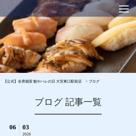
【公式】全席個室 鮨やハレの日 大宮東口駅前店
>
ブログ
ブログ 記事一覧
06
03
2026