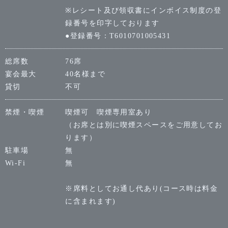
※レシート及び領収書にインボイス制度の登
録番号を印字しております
●登録番号：T6010701005431
総席数
76席
宴会最大
40名様まで
貸切
不可
禁煙・喫煙
喫煙可 喫煙専用室あり
（お席とは別に喫煙スペースをご用意してお
ります）
駐車場
無
Wi-Fi
無
※席料としてお通し代あり(コース時は料金
に含まれます)