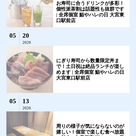
お寿司に合うドリンクが多彩！
個性派茶割は話題性も抜群です
| 全席個室 鮨やハレの日 大宮東
口駅前店
05
20
2026
にぎり寿司から数量限定丼ま
で！土日祝は絶品ランチが楽し
めます | 全席個室 鮨やハレの日
大宮東口駅前店
05
13
2026
周りの様子が気にならないのが
嬉しい！個室で楽しむ食べ放題