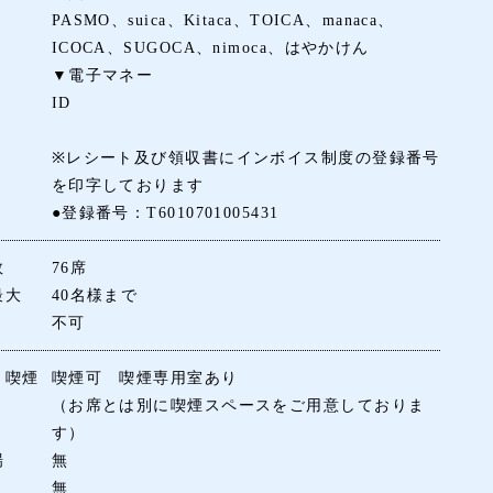
PASMO、suica、Kitaca、TOICA、manaca、
ICOCA、SUGOCA、nimoca、はやかけん
▼電子マネー
ID
※レシート及び領収書にインボイス制度の登録番号
を印字しております
●登録番号：T6010701005431
数
76席
最大
40名様まで
不可
・喫煙
喫煙可 喫煙専用室あり
（お席とは別に喫煙スペースをご用意しておりま
す）
場
無
無