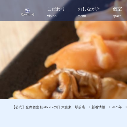
こだわり
おしながき
個室
vision
menu
space
【公式】全席個室 鮨やハレの日 大宮東口駅前店
>
新着情報
>
2025年